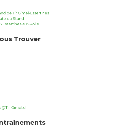
and de Tir Gimel-Essertines
ute du Stand
6 Essertines-sur-Rolle
ous Trouver
fo@Tir-Gimel.ch
ntrainements