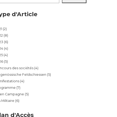
ype d'Article
21
(2)
22
(8)
23
(6)
24
(4)
25
(4)
26
(5)
ncours des sociétés
(4)
dgenössische Feldschiessen
(5)
nifestations
(4)
ogramme
(7)
r en Campagne
(5)
s Militaire
(6)
lan d'Accès