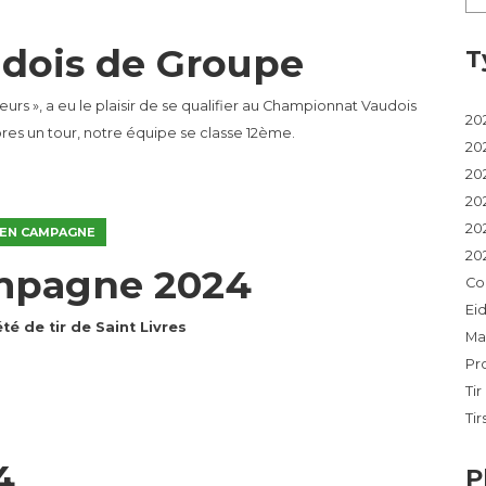
dois de Groupe
T
rs », a eu le plaisir de se qualifier au Championnat Vaudois
20
es un tour, notre équipe se classe 12ème.
20
20
20
20
 EN CAMPAGNE
20
ampagne 2024
Co
Ei
té de tir de Saint Livres
Ma
Pr
Ti
Tir
4
P